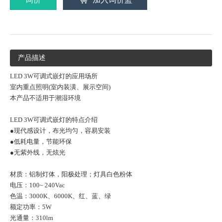
产品描述
LED 3W可调式嵌灯的应用场所
室内重点照明(室内装潢、展示空间)
本产品不适用于潮湿环境
LED 3W可调式嵌灯的特点介绍
●现代感设计，布光均匀，容易安装
●低耗电量，节能环保
●无紫外线，无炫光
材质：铝制灯体，阳极处理；灯具白色粉体
电压：100~ 240Vac
色温：3000K、6000K、红、蓝、绿
额定功率：5W
光通量：310lm