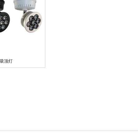
0W吸顶灯