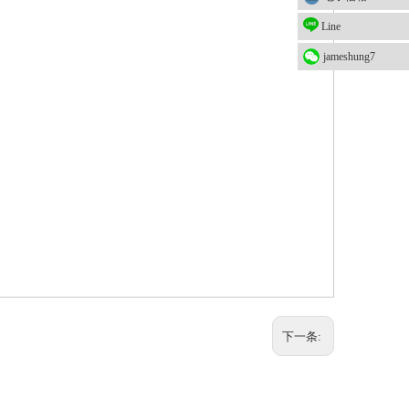
Line
jameshung7
下一条: