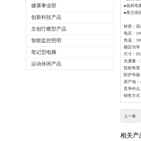
健康事业部
●低耗电
●座立或
创新科技产品
材质：高
文创疗癒型产品
电压：100
智能监控照明
色温：30
额定功率
笔记型电脑
尺寸：D10
光通量：3
运动休闲产品
投射角度：1
防护等级：
原产地：
竞争特点
销售方式：
上一条:
相关产