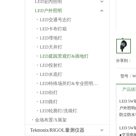
LED室内照明
LED户外照明
LED交通号志灯
LED卡布灯箱
LED埋地灯
LED天井灯
LED庭园景观灯&插地灯
分享到：
LED投射灯
LED水底灯
型号：
W
LED特殊场所灯&专业照明灯/其他
产品描
LED街灯
LED 5
LED路灯
户外照明
LED轮廓灯/洗墙灯
防尘防水等
会场布置/X展架
LED 5
Tektronix/RIGOL量测仪器
●交流电