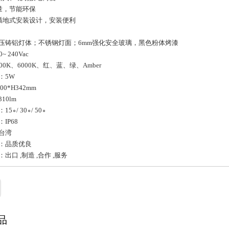
量，节能环保
插地式安装设计，安装便利
压铸铝灯体；不锈钢灯面；6mm强化安全玻璃，黑色粉体烤漆
~ 240Vac
00K、6000K、红、蓝、绿、Amber
：5W
0*H342mm
10lm
5∘/ 30∘/ 50∘
IP68
台湾
：品质优良
出口 ,制造 ,合作 ,服务
品