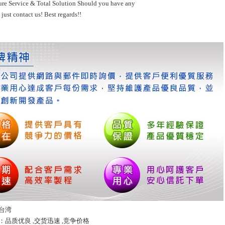
re Service & Total Solution Should you have any
 just contact us! Best regards!!
台湾
：品质优良 ,交货迅速 ,竞争价格