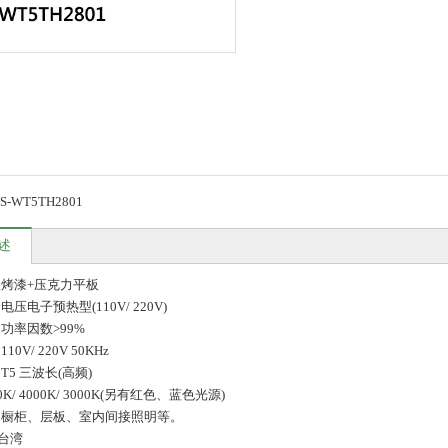
S-WT5TH2801
述
板烤漆+压克力平板
电压电子预热型(110V/ 220V)
功率因数>99%
0V/ 220V 50KHz
T5 三波长(高频)
0K/ 4000K/ 3000K(另有红色、蓝色光源)
:橱柜、层板、室内间接照明等。
台湾