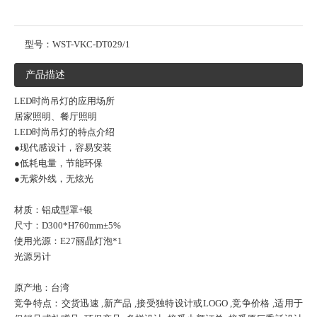
型号：
WST-VKC-DT029/1
产品描述
LED时尚吊灯的应用场所
居家照明、餐厅照明
LED时尚吊灯的特点介绍
●现代感设计，容易安装
●低耗电量，节能环保
●无紫外线，无炫光
材质：铝成型罩+银
尺寸：D300*H760mm±5%
使用光源：E27丽晶灯泡*1
光源另计
原产地：台湾
竞争特点：交货迅速 ,新产品 ,接受独特设计或LOGO ,竞争价格 ,适用于