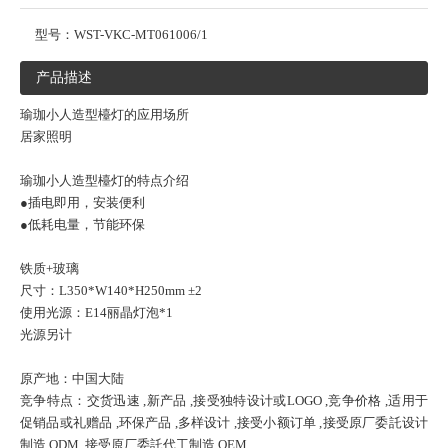
型号：
WST-VKC-MT061006/1
产品描述
瑜珈小人造型檯灯的应用场所
居家照明
瑜珈小人造型檯灯的特点介绍
●插电即用，安装便利
●低耗电量，节能环保
铁质+玻璃
尺寸：L350*W140*H250mm ±2
使用光源：E14丽晶灯泡*1
光源另计
原产地：中国大陆
竞争特点：交货迅速 ,新产品 ,接受独特设计或LOGO ,竞争价格 ,适用于
促销品或礼赠品 ,环保产品 ,多样设计 ,接受小额订单 ,接受原厂委託设计
制造 ODM ,接受原厂委託代工制造 OEM